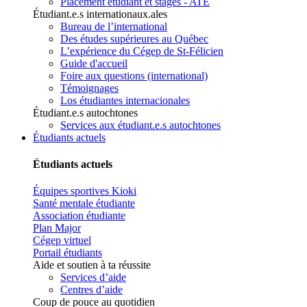
Placement étudiant et stages - ATE
Étudiant.e.s internationaux.ales
Bureau de l’international
Des études supérieures au Québec
L’expérience du Cégep de St-Félicien
Guide d'accueil
Foire aux questions (international)
Témoignages
Los étudiantes internacionales
Étudiant.e.s autochtones
Services aux étudiant.e.s autochtones
Étudiants actuels
Étudiants actuels
Équipes sportives Kioki
Santé mentale étudiante
Association étudiante
Plan Major
Cégep virtuel
Portail étudiants
Aide et soutien à ta réussite
Services d’aide
Centres d’aide
Coup de pouce au quotidien