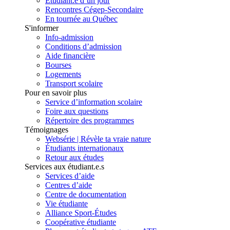
Étudiant.e d’un jour
Rencontres Cégep-Secondaire
En tournée au Québec
S'informer
Info-admission
Conditions d’admission
Aide financière
Bourses
Logements
Transport scolaire
Pour en savoir plus
Service d’information scolaire
Foire aux questions
Répertoire des programmes
Témoignages
Websérie | Révèle ta vraie nature
Étudiants internationaux
Retour aux études
Services aux étudiant.e.s
Services d’aide
Centres d’aide
Centre de documentation
Vie étudiante
Alliance Sport-Études
Coopérative étudiante