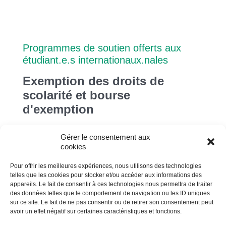
Programmes de soutien offerts aux
étudiant.e.s internationaux.nales
Exemption des droits de
scolarité et bourse
d'exemption
Certain.e.s étudiant.e.s ne bénéficiant pas
Gérer le consentement aux
de l’Entente France-Québec peuvent poser
cookies
leur candidature pour obtenir une exemption
Pour offrir les meilleures expériences, nous utilisons des technologies
des droits de scolarité et une bourse
telles que les cookies pour stocker et/ou accéder aux informations des
d’excellence. Pour en savoir plus sur les
appareils. Le fait de consentir à ces technologies nous permettra de traiter
programmes de soutien offerts aux
des données telles que le comportement de navigation ou les ID uniques
sur ce site. Le fait de ne pas consentir ou de retirer son consentement peut
étudiant.e.s internationaux.nales, nous
avoir un effet négatif sur certaines caractéristiques et fonctions.
t’invitons à consulter la section