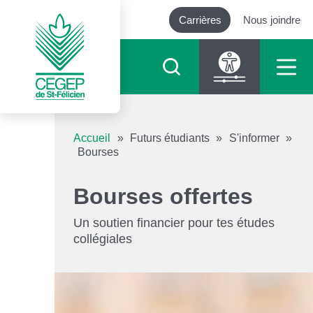
Carrières
Nous joindre
Outils d’accessibilité
Accueil
»
Futurs étudiants
»
S'informer
»
Bourses
Augmenter le texte
Bourses offertes
Diminuer le texte
Un soutien financier pour tes études
collégiales
Niveau de gris
Contraste élevé