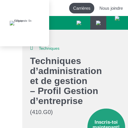
Carrières
Nous joindre
Outils d’accessibilité
Techniques
Techniques
Augmenter le texte
d’administration
Diminuer le texte
et de gestion
– Profil Gestion
Niveau de gris
d’entreprise
Contraste élevé
(410.G0)
Inscris-toi
Liens soulignés
maintenant!