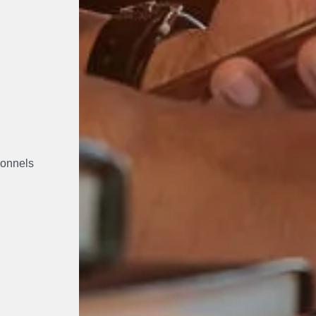
Foire aux questions
Répertoire des progr
Étudiant.e.s autoc
Services aux étudiant.
ionnels