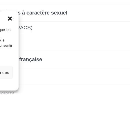
violences à caractère sexuel
 sexuel (VACS)
que les
 le
urable
onsentir
la langue française
ences
ociaux