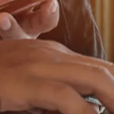
ammes
htones
e.s autochtones