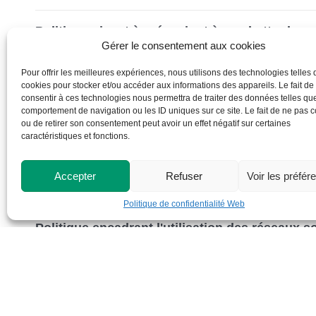
Politique visant à prévenir et à combattre les 
Gérer le consentement aux cookies
Formulaire de plainte - Violences à caractère
Pour offrir les meilleures expériences, nous utilisons des technologies telles 
cookies pour stocker et/ou accéder aux informations des appareils. Le fait de
consentir à ces technologies nous permettra de traiter des données telles que
Politique institutionnelle de développement d
comportement de navigation ou les ID uniques sur ce site. Le fait de ne pas c
ou de retirer son consentement peut avoir un effet négatif sur certaines
caractéristiques et fonctions.
Politique relative à l'emploi et à la qualité de 
Accepter
Refuser
Voir les préfér
Politique d'affichage
Politique de confidentialité Web
Politique encadrant l'utilisation des réseaux s
Politique de confidentialité Web
Politique sur la sécurité de l'information