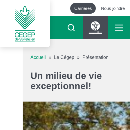
Carrières
Nous joindre
Outils d’accessibilité
Accueil
»
Le Cégep
»
Présentation
Augmenter le texte
Un milieu de vie
exceptionnel!
Diminuer le texte
Niveau de gris
Contraste élevé