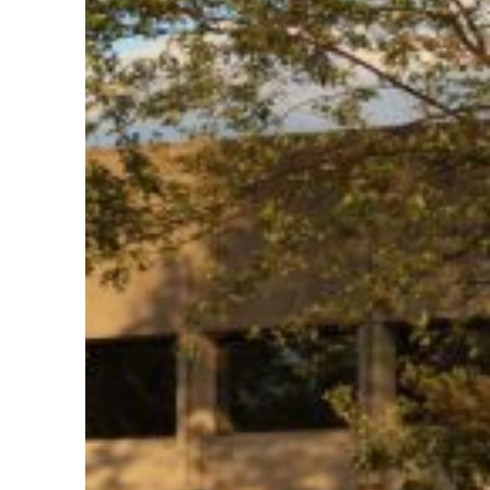
Liens soulignés
Police d'écriture lisible
Réinitialiser