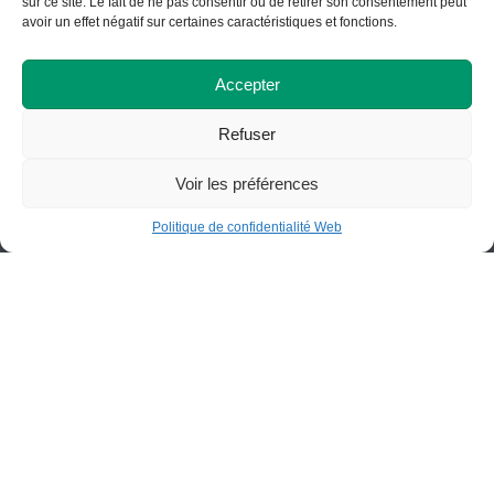
sur ce site. Le fait de ne pas consentir ou de retirer son consentement peut
Saint-Félicien (Québec) G8K 2R8
avoir un effet négatif sur certaines caractéristiques et fonctions.
418 679-5412
info@cegepstfe.ca
Accepter
Bottin
Nous situer
Refuser
Voir les préférences
Politique de confidentialité Web
Portail employés
Programmes
Portail étudiants
Demandes d’admission
Fondation du Cégep de St-
Félicien