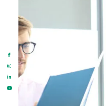
Liens soulignés
Police d'écriture lisible
Réinitialiser