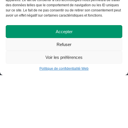
appareils. Le fait de consentir à ces technologies nous permettra de traiter
des données telles que le comportement de navigation ou les ID uniques
sur ce site. Le fait de ne pas consentir ou de retirer son consentement peut
Bottin
Nous situer
avoir un effet négatif sur certaines caractéristiques et fonctions.
Accepter
Refuser
Voir les préférences
Portail employés
Programmes
Portail étudiants
Demandes d’admission
Politique de confidentialité Web
Fondation du Cégep de St-
Félicien