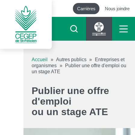
Carrières
Nous joindre
Outils d’accessibilité
Accueil
»
Autres publics
»
Entreprises et
organismes
»
Publier une offre d'emploi ou
un stage ATE
Augmenter le texte
Publier une offre
Diminuer le texte
d'emploi
Niveau de gris
ou un stage ATE
Contraste élevé