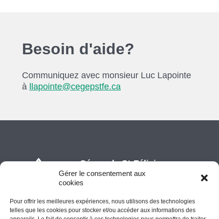
Besoin d'aide?
Communiquez avec monsieur Luc Lapointe
à
llapointe@cegepstfe.ca
Cégep de St-Félicien
Gérer le consentement aux
1105, boulevard Hamel, C.P. 7300
cookies
Saint-Félicien (Québec) G8K 2R8
Pour offrir les meilleures expériences, nous utilisons des technologies
418 679-5412
telles que les cookies pour stocker et/ou accéder aux informations des
info@cegepstfe.ca