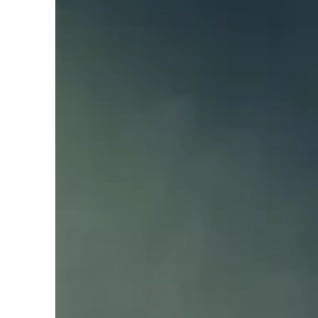
Liens soulignés
Police d'écriture lisible
Réinitialiser