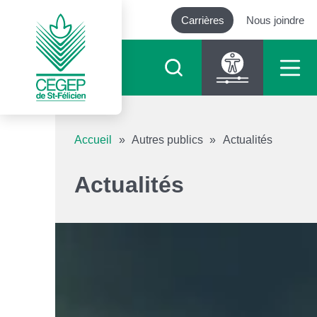
Carrières
Nous joindre
Outils d’accessibilité
Accueil
»
Autres publics
»
Actualités
Augmenter le texte
Actualités
Diminuer le texte
Niveau de gris
Contraste élevé