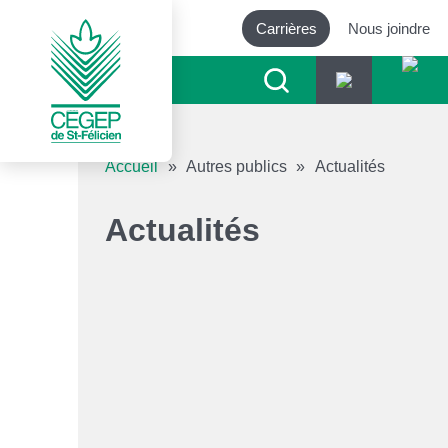
Carrières
Nous joindre
Outils d’accessibilité
Accueil
»
Autres publics
»
Actualités
Augmenter le texte
Actualités
Diminuer le texte
Niveau de gris
Contraste élevé
Liens soulignés