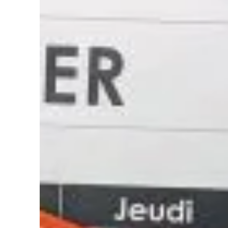
Liens soulignés
Police d'écriture lisible
Réinitialiser