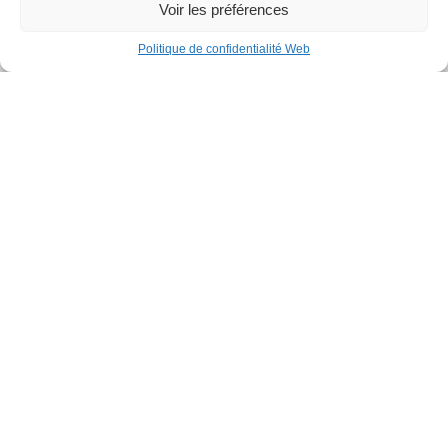
25
Voir les préférences
SEP
Politique de confidentialité Web
Rencontre avec l’auteur Hervé Gagnon
24
SEP