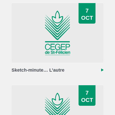
7
OCT
Sketch-minute… L’autre
7
OCT