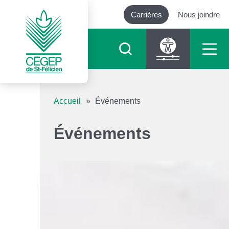
Carrières
Nous joindre
Outils d’accessibilité
Accueil
»
Événements
Augmenter le texte
Événements
Diminuer le texte
Niveau de gris
Contraste élevé