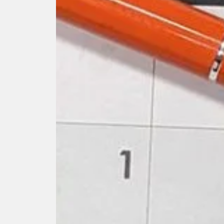
Foire aux questions
Répertoire des progr
Étudiant.e.s autoc
Services aux étudiant.