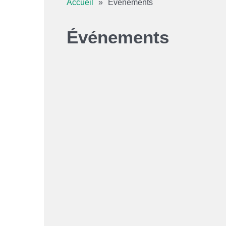
Accueil
»
Événements
Coopérative étudiante
Placement étudiant et stages - ATE
Événements
Étudiant.e.s internationaux.ales
Bureau de l’international
Des études supérieures au Québec
L’expérience du Cégep de St-Félicien
Guide d'accueil
Foire aux questions (international)
Témoignages
Los étudiantes internacionales