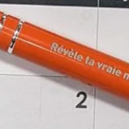
ammes
htones
e.s autochtones