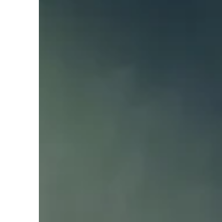
Liens soulignés
Police d'écriture lisible
Réinitialiser