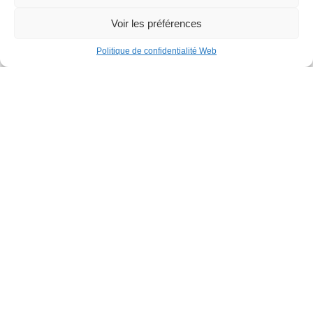
Voir les préférences
Politique de confidentialité Web
Nouvelles / 2 février 2017
Les finissants en Techniques du
milieu naturel rayonnent au concours
en entrepreneuriat et développement
durable