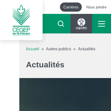
Carrières
Nous joindre
Outils d’accessibilité
Accueil
»
Autres publics
»
Actualités
Augmenter le texte
Actualités
Diminuer le texte
Niveau de gris
Contraste élevé