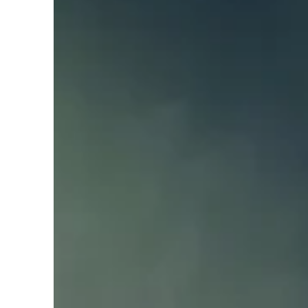
Liens soulignés
Police d'écriture lisible
Réinitialiser