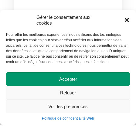
Gérer le consentement aux
cookies
Nouvelles / 13 mai 2013
Alexandra Painchaud de Dolbeau-
Pour offrir les meilleures expériences, nous utilisons des technologies
telles que les cookies pour stocker et/ou accéder aux informations des
Mistassini remporte le premier prix
appareils. Le fait de consentir à ces technologies nous permettra de traiter
régional au concours de recherche
des données telles que le comportement de navigation ou les ID uniques
en histoire
sur ce site. Le fait de ne pas consentir ou de retirer son consentement peut
avoir un effet négatif sur certaines caractéristiques et fonctions.
Accepter
Refuser
Voir les préférences
Politique de confidentialité Web