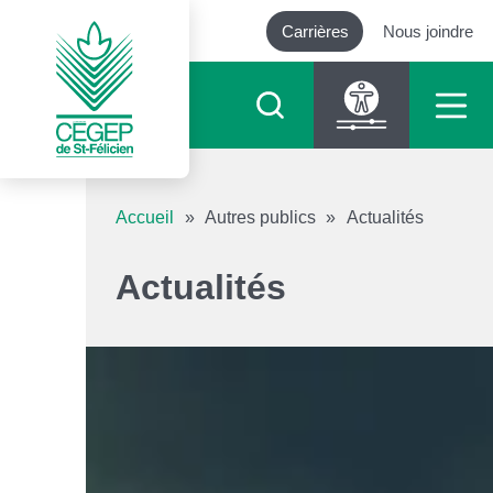
Carrières
Nous joindre
Outils d’accessibilité
Accueil
»
Autres publics
»
Actualités
Augmenter le texte
Actualités
Diminuer le texte
Niveau de gris
Contraste élevé