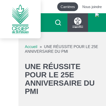
Carrières
Nous joindre
Outils d’accessibilité
Accueil
»
UNE RÉUSSITE POUR LE 25E
ANNIVERSAIRE DU PMI
Augmenter le texte
UNE RÉUSSITE
Diminuer le texte
POUR LE 25E
ANNIVERSAIRE DU
Niveau de gris
PMI
Contraste élevé