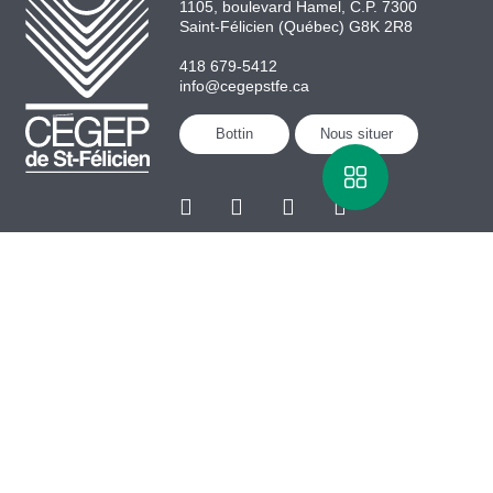
1105, boulevard Hamel, C.P. 7300
Saint-Félicien (Québec) G8K 2R8
418 679-5412
info@cegepstfe.ca
Bottin
Nous situer
Portail employés
Programmes
Portail étudiants
Demandes d’admission
Fondation du Cégep de St-
Félicien