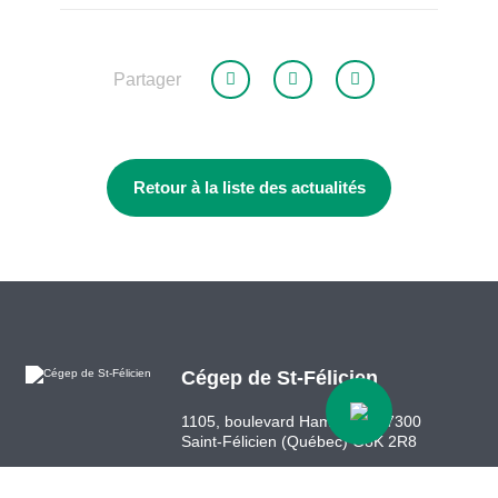
Partager
Retour à la liste des actualités
Cégep de St-Félicien
1105, boulevard Hamel, C.P. 7300
Saint-Félicien (Québec) G8K 2R8
418 679-5412