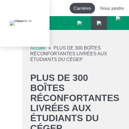
Carrières
Nous joindre
Outils d’accessibilité
Accueil
»
PLUS DE 300 BOÎTES
RÉCONFORTANTES LIVRÉES AUX
ÉTUDIANTS DU CÉGEP
Augmenter le texte
PLUS DE 300
Diminuer le texte
BOÎTES
Niveau de gris
RÉCONFORTANTES
LIVRÉES AUX
Contraste élevé
ÉTUDIANTS DU
Liens soulignés
CÉGEP