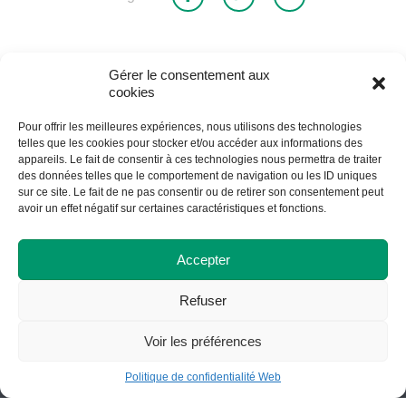
Gérer le consentement aux
Retour à la liste des actualités
cookies
Pour offrir les meilleures expériences, nous utilisons des technologies
telles que les cookies pour stocker et/ou accéder aux informations des
appareils. Le fait de consentir à ces technologies nous permettra de traiter
des données telles que le comportement de navigation ou les ID uniques
sur ce site. Le fait de ne pas consentir ou de retirer son consentement peut
avoir un effet négatif sur certaines caractéristiques et fonctions.
Cégep de St-Félicien
Accepter
1105, boulevard Hamel, C.P. 7300
Saint-Félicien (Québec) G8K 2R8
Refuser
418 679-5412
info@cegepstfe.ca
Voir les préférences
Politique de confidentialité Web
Bottin
Nous situer