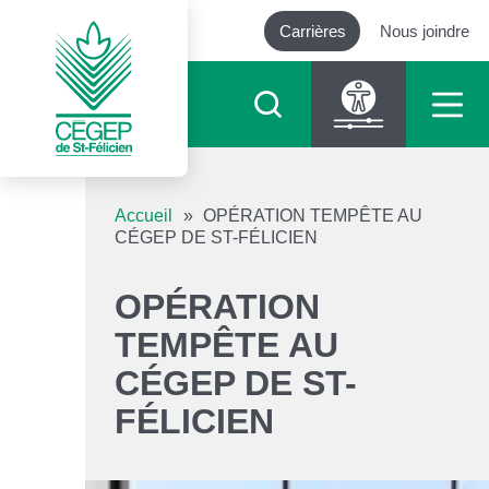
Carrières
Nous joindre
Outils d’accessibilité
Accueil
»
OPÉRATION TEMPÊTE AU
CÉGEP DE ST-FÉLICIEN
Augmenter le texte
OPÉRATION
Diminuer le texte
TEMPÊTE AU
CÉGEP DE ST-
Niveau de gris
FÉLICIEN
Contraste élevé