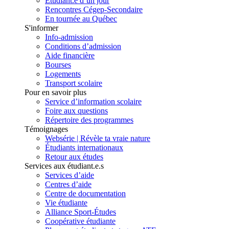
Étudiant.e d’un jour
Rencontres Cégep-Secondaire
En tournée au Québec
S'informer
Info-admission
Conditions d’admission
Aide financière
Bourses
Logements
Transport scolaire
Pour en savoir plus
Service d’information scolaire
Foire aux questions
Répertoire des programmes
Témoignages
Websérie | Révèle ta vraie nature
Étudiants internationaux
Retour aux études
Services aux étudiant.e.s
Services d’aide
Centres d’aide
Centre de documentation
Vie étudiante
Alliance Sport-Études
Coopérative étudiante