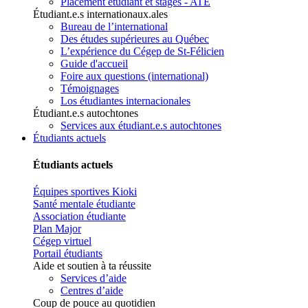
Placement étudiant et stages - ATE
Étudiant.e.s internationaux.ales
Bureau de l’international
Des études supérieures au Québec
L’expérience du Cégep de St-Félicien
Guide d'accueil
Foire aux questions (international)
Témoignages
Los étudiantes internacionales
Étudiant.e.s autochtones
Services aux étudiant.e.s autochtones
Étudiants actuels
Étudiants actuels
Équipes sportives Kioki
Santé mentale étudiante
Association étudiante
Plan Major
Cégep virtuel
Portail étudiants
Aide et soutien à ta réussite
Services d’aide
Centres d’aide
Coup de pouce au quotidien