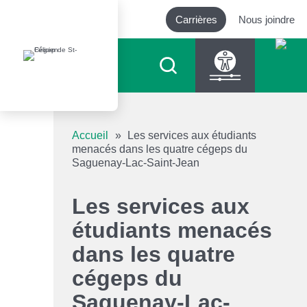
Carrières
Nous joindre
Outils d’accessibilité
Accueil
»
Les services aux étudiants
menacés dans les quatre cégeps du
Saguenay-Lac-Saint-Jean
Augmenter le texte
Les services aux
Diminuer le texte
étudiants menacés
Niveau de gris
dans les quatre
cégeps du
Contraste élevé
Saguenay-Lac-