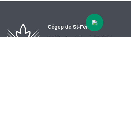
Cégep de St-Félicien
1105, boulevard Hamel, C.P. 7300
Saint-Félicien (Québec) G8K 2R8
418 679-5412
info@cegepstfe.ca
Bottin
Nous situer
Portail employés
Programmes
Portail étudiants
Demandes d’admission