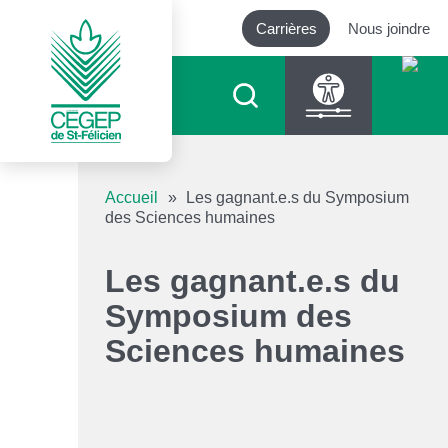
Carrières
Nous joindre
Outils d’accessibilité
Accueil
»
Les gagnant.e.s du Symposium
des Sciences humaines
Augmenter le texte
Les gagnant.e.s du
Diminuer le texte
Symposium des
Sciences humaines
Niveau de gris
Contraste élevé