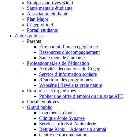
Équipes sportives Kioki
Santé mentale étudiante
Association étudiante
Plan Major
Cégep virtuel
Portail étudiants
Autres publics
Parents
Être parent d’un.e cégépien.ne
Ressources d’accompagnement
Santé mentale étudiante
Professionnel.le.s de l’éducation
Activités découvertes du Cégep
Service d’information scolaire
Répertoire des programmes
Websérie | Révèle ta vraie nature
Entreprises et organismes
Publier une offre d’emploi ou un stage ATE
Portail employés
Grand public
Logements à louer
Clinique-école Synapse
Services offerts à l’animalerie
Refuge Kioki – Adopter un animal
Centre de documentation