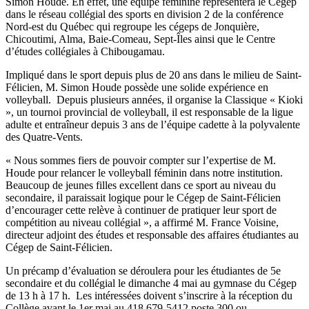
Simon Houde. En effet, une équipe féminine représentera le Cégep
dans le réseau collégial des sports en division 2 de la conférence
Nord-est du Québec qui regroupe les cégeps de Jonquière,
Chicoutimi, Alma, Baie-Comeau, Sept-Îles ainsi que le Centre
d’études collégiales à Chibougamau.
Impliqué dans le sport depuis plus de 20 ans dans le milieu de Saint-
Félicien, M. Simon Houde possède une solide expérience en
volleyball. Depuis plusieurs années, il organise la Classique « Kioki
», un tournoi provincial de volleyball, il est responsable de la ligue
adulte et entraîneur depuis 3 ans de l’équipe cadette à la polyvalente
des Quatre-Vents.
« Nous sommes fiers de pouvoir compter sur l’expertise de M.
Houde pour relancer le volleyball féminin dans notre institution.
Beaucoup de jeunes filles excellent dans ce sport au niveau du
secondaire, il paraissait logique pour le Cégep de Saint-Félicien
d’encourager cette relève à continuer de pratiquer leur sport de
compétition au niveau collégial », a affirmé M. France Voisine,
directeur adjoint des études et responsable des affaires étudiantes au
Cégep de Saint-Félicien.
Un précamp d’évaluation se déroulera pour les étudiantes de 5e
secondaire et du collégial le dimanche 4 mai au gymnase du Cégep
de 13 h à 17 h. Les intéressées doivent s’inscrire à la réception du
Collège avant le 1er mai au 418 679-5412 poste 300 ou