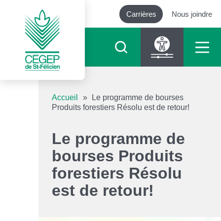
Carrières
Nous joindre
Outils d’accessibilité
Accueil
»
Le programme de bourses
Produits forestiers Résolu est de retour!
Augmenter le texte
Le programme de
Diminuer le texte
bourses Produits
forestiers Résolu
Niveau de gris
est de retour!
Contraste élevé