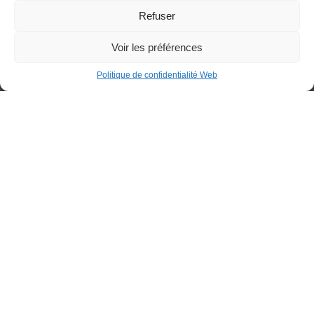
Refuser
1105, boulevard Hamel, C.P. 7300
Saint-Félicien (Québec) G8K 2R8
Voir les préférences
418 679-5412
info@cegepstfe.ca
Politique de confidentialité Web
Bottin
Nous situer
Portail employés
Programmes
Portail étudiants
Demandes d’admission
Fondation du Cégep de St-
Félicien