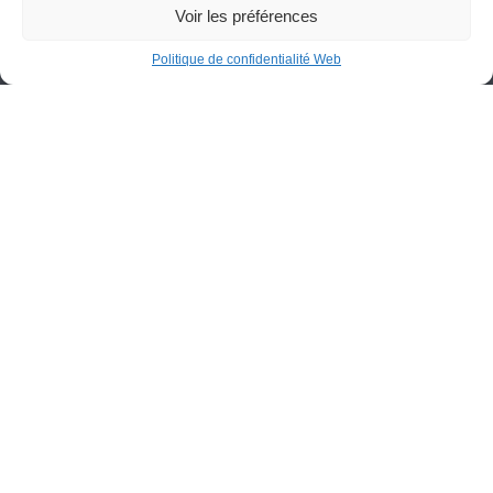
Voir les préférences
Politique de confidentialité Web
Cégep de St-Félicien
1105, boulevard Hamel, C.P. 7300
Saint-Félicien (Québec) G8K 2R8
418 679-5412
info@cegepstfe.ca
Bottin
Nous situer
Portail employés
Programmes
Portail étudiants
Demandes d’admission