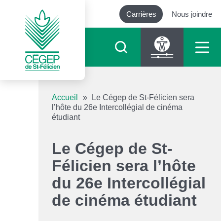
Carrières
Nous joindre
Outils d’accessibilité
Accueil
»
Le Cégep de St-Félicien sera
l’hôte du 26e Intercollégial de cinéma
étudiant
Augmenter le texte
Le Cégep de St-
Diminuer le texte
Félicien sera l’hôte
Niveau de gris
du 26e Intercollégial
de cinéma étudiant
Contraste élevé