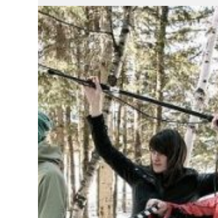
Liens soulignés
Police d'écriture lisible
Réinitialiser