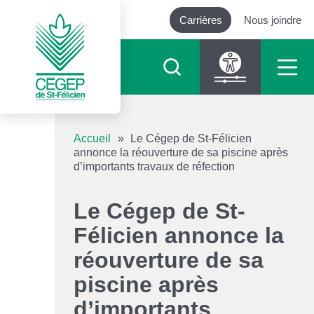
Carrières
Nous joindre
Outils d’accessibilité
Accueil
»
Le Cégep de St-Félicien
annonce la réouverture de sa piscine après
d’importants travaux de réfection
Augmenter le texte
Le Cégep de St-
Diminuer le texte
Félicien annonce la
Niveau de gris
réouverture de sa
piscine après
Contraste élevé
d’importants