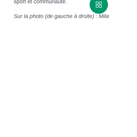
sport et communauté.
Sur la photo (de gauche à droite) : Mila
Bonneau (membre de l'équipe de natation
KIOKI du Cégep de St-Félicien), Pierre
Morin (coordonnateur des ressources
matérielles du Cégep de St-Félicien), Sylvie
Prescott (directrice générale du Cégep de
St-Félicien), Nancy Guillemette (députée de
Roberval) et Zachary Bouchard (membre de
l'équipe de natation KIOKI du Cégep de St-
Félicien)
Partager