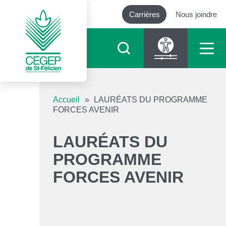
Carrières
Nous joindre
Outils d’accessibilité
Accueil
»
LAURÉATS DU PROGRAMME
FORCES AVENIR
Augmenter le texte
LAURÉATS DU
Diminuer le texte
PROGRAMME
FORCES AVENIR
Niveau de gris
Contraste élevé