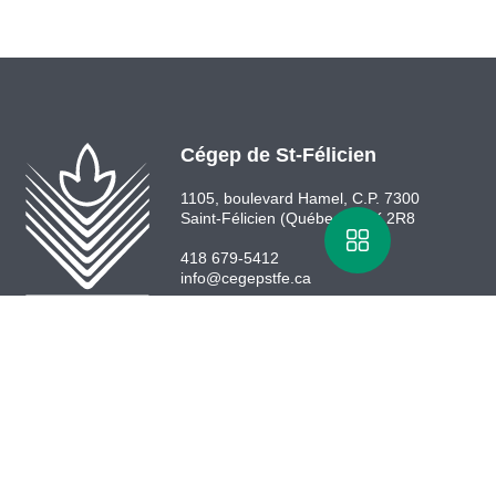
Cégep de St-Félicien
1105, boulevard Hamel, C.P. 7300
Saint-Félicien (Québec) G8K 2R8
418 679-5412
info@cegepstfe.ca
Bottin
Nous situer