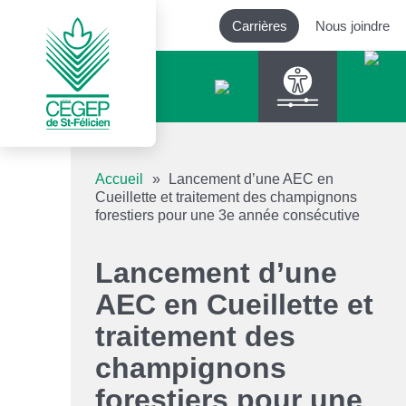
Carrières
Nous joindre
Outils d’accessibilité
Accueil
»
Lancement d’une AEC en
Cueillette et traitement des champignons
forestiers pour une 3e année consécutive
Augmenter le texte
Lancement d’une
Diminuer le texte
AEC en Cueillette et
Niveau de gris
traitement des
champignons
Contraste élevé
forestiers pour une