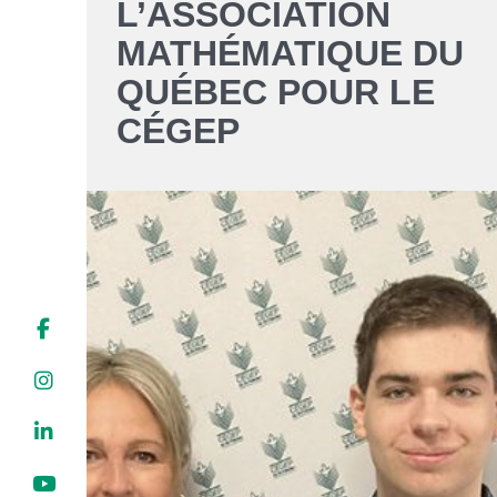
L’ASSOCIATION
Liens soulignés
MATHÉMATIQUE DU
Police d'écriture lisible
QUÉBEC POUR LE
CÉGEP
Réinitialiser