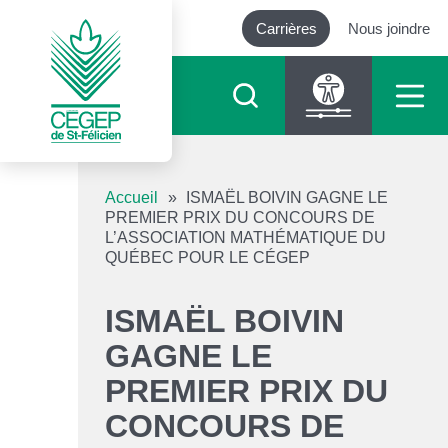
Carrières
Nous joindre
Outils d’accessibilité
Accueil
»
ISMAËL BOIVIN GAGNE LE
PREMIER PRIX DU CONCOURS DE
L’ASSOCIATION MATHÉMATIQUE DU
Augmenter le texte
QUÉBEC POUR LE CÉGEP
Diminuer le texte
ISMAËL BOIVIN
GAGNE LE
Niveau de gris
PREMIER PRIX DU
Contraste élevé
CONCOURS DE