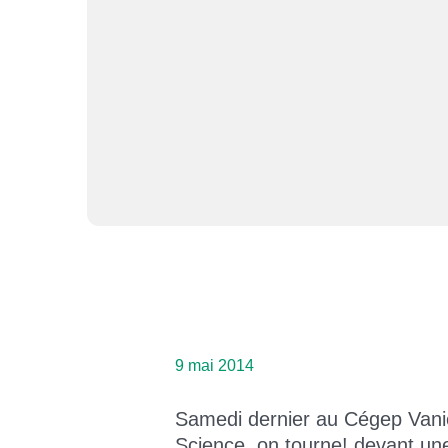
Coopérative étudiante
Placement étudiant et stages - ATE
Étudiant.e.s internationaux.ales
Bureau de l’international
Des études supérieures au Québec
L’expérience du Cégep de St-Félicien
Guide d'accueil
Foire aux questions (international)
Témoignages
Los étudiantes internacionales
9 mai 2014
Samedi dernier au Cégep Vanier,
Science, on tourne! devant une