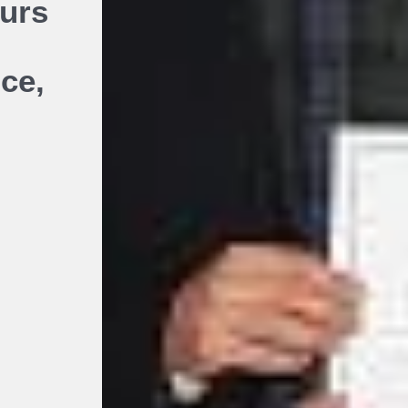
ours
Foire aux questions
Répertoire des progr
nce,
Étudiant.e.s autoc
Services aux étudiant.