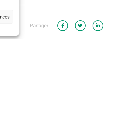
ences
Partager
Retour à la liste des actualités
-Félicien
Portail emplo