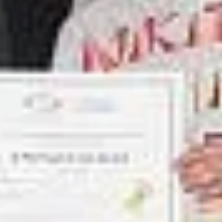
ammes
htones
e.s autochtones