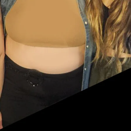
ammes
htones
e.s autochtones