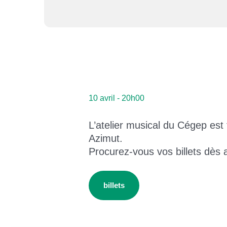
Coopérative étudiante
Placement étudiant et stages - ATE
Étudiant.e.s internationaux.ales
Bureau de l’international
Des études supérieures au Québec
10 avril - 20h00
L’expérience du Cégep de St-Félicien
L’atelier musical du Cégep est f
Guide d'accueil
Azimut.
Foire aux questions (international)
Procurez‑vous vos billets dès a
Témoignages
Los étudiantes internacionales
billets