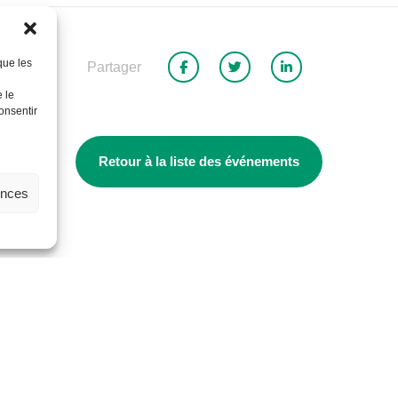
que les
Partager
 le
onsentir
Retour à la liste des événements
ences
-Félicien
Portail emplo