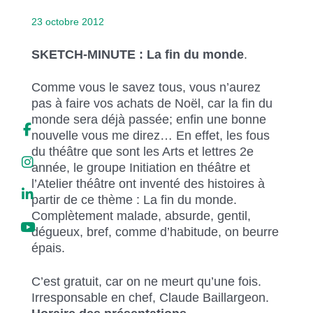
Liens soulignés
23 octobre 2012
Police d'écriture lisible
SKETCH-MINUTE : La fin du monde
.
Réinitialiser
Comme vous le savez tous, vous n’aurez
pas à faire vos achats de Noël, car la fin du
monde sera déjà passée; enfin une bonne
nouvelle vous me direz… En effet, les fous
du théâtre que sont les Arts et lettres 2e
année, le groupe Initiation en théâtre et
l’Atelier théâtre ont inventé des histoires à
partir de ce thème : La fin du monde.
Complètement malade, absurde, gentil,
dégueux, bref, comme d’habitude, on beurre
épais.
C’est gratuit, car on ne meurt qu’une fois.
Irresponsable en chef, Claude Baillargeon.