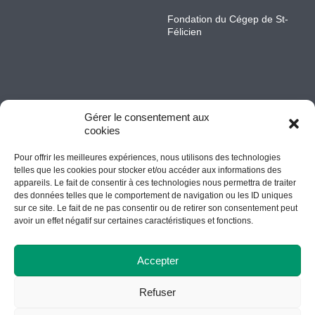
Fondation du Cégep de St-
Félicien
Gérer le consentement aux
cookies
Pour offrir les meilleures expériences, nous utilisons des technologies
Accessibilité
telles que les cookies pour stocker et/ou accéder aux informations des
appareils. Le fait de consentir à ces technologies nous permettra de traiter
des données telles que le comportement de navigation ou les ID uniques
sur ce site. Le fait de ne pas consentir ou de retirer son consentement peut
© Tous droits réservés Cégep de St-Félicien // Conception Web
avoir un effet négatif sur certaines caractéristiques et fonctions.
:
Agence Polka/Arsenal
Accepter
Refuser
Centre d’études collégiales à Chibougamau