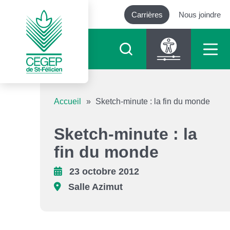
Carrières
Nous joindre
Outils d’accessibilité
Accueil
»
Sketch-minute : la fin du monde
Augmenter le texte
Sketch-minute : la
fin du monde
Diminuer le texte
23 octobre 2012
Niveau de gris
Salle Azimut
Contraste élevé