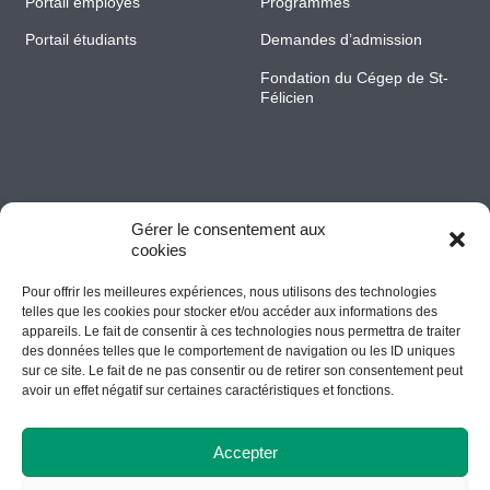
Portail employés
Programmes
Portail étudiants
Demandes d’admission
Fondation du Cégep de St-
Félicien
Gérer le consentement aux
cookies
Pour offrir les meilleures expériences, nous utilisons des technologies
Accessibilité
telles que les cookies pour stocker et/ou accéder aux informations des
appareils. Le fait de consentir à ces technologies nous permettra de traiter
des données telles que le comportement de navigation ou les ID uniques
sur ce site. Le fait de ne pas consentir ou de retirer son consentement peut
© Tous droits réservés Cégep de St-Félicien // Conception Web
avoir un effet négatif sur certaines caractéristiques et fonctions.
:
Agence Polka/Arsenal
Accepter