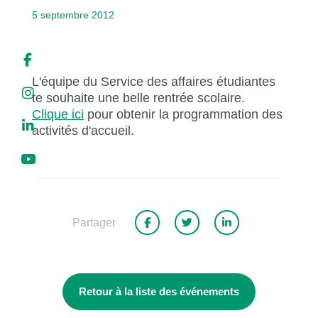
Liens soulignés
5 septembre 2012
Police d'écriture lisible
L'équipe du Service des affaires étudiantes
Réinitialiser
te souhaite une belle rentrée scolaire.
Clique ici
pour obtenir la programmation des
activités d'accueil.
Partager
Retour à la liste des événements