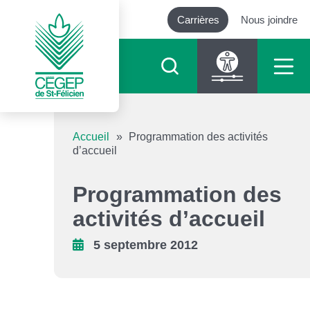
Carrières
Nous joindre
Outils d’accessibilité
Accueil
»
Programmation des activités
d’accueil
Augmenter le texte
Programmation des
Diminuer le texte
activités d’accueil
Niveau de gris
5 septembre 2012
Contraste élevé