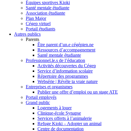
Équipes sportives Kioki
Santé mentale étudiante
Association étudiante
Plan Major
Cégep virtuel
Portail étudiants
Autres publics
Parents
Être parent d’un.e cégépien.ne
Ressources d’accompagnement
Santé mentale étudiante
Professionnel.le.s de l’éducation
Activités découvertes du Cégep
Service d’information scolaire
Répertoire des programmes
Websérie | Révèle ta vraie nature
Entreprises et organismes
Publier une offre d’emploi ou un stage ATE
Portail employés
Grand public
Logements à louer
Clinique-école Synapse
Services offerts à l’animalerie
Refuge Kioki – Adopter un animal
Centre de documentation