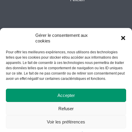
Gérer le consentement aux
cookies
Pour offrir les meilleures expériences, nous utilisons des technologies
Accessibilité
telles que les cookies pour stocker et/ou accéder aux informations des
appareils. Le fait de consentir à ces technologies nous permettra de traiter
des données telles que le comportement de navigation ou les ID uniques
sur ce site. Le fait de ne pas consentir ou de retirer son consentement peut
© Tous droits réservés Cégep de St-Félicien // Conception Web
avoir un effet négatif sur certaines caractéristiques et fonctions.
:
Agence Polka/Arsenal
Accepter
Refuser
Centre d’études collégiales à Chibougamau
Voir les préférences
Service aux entreprises et aux collectivités