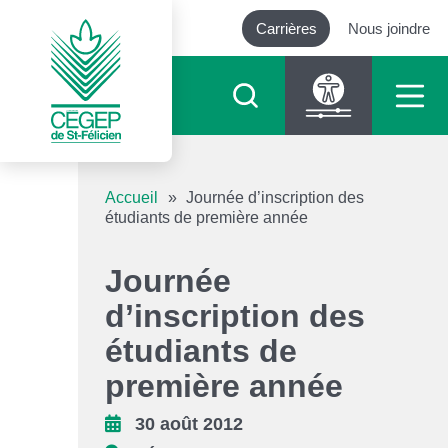
Carrières
Nous joindre
Outils d’accessibilité
Accueil
»
Journée d’inscription des
étudiants de première année
Augmenter le texte
Journée
Diminuer le texte
d’inscription des
étudiants de
Niveau de gris
première année
Contraste élevé
30 août 2012