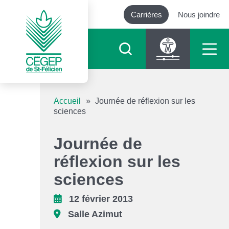
Carrières
Nous joindre
Outils d’accessibilité
Accueil
»
Journée de réflexion sur les
sciences
Augmenter le texte
Journée de
Diminuer le texte
réflexion sur les
sciences
Niveau de gris
12 février 2013
Contraste élevé
Salle Azimut