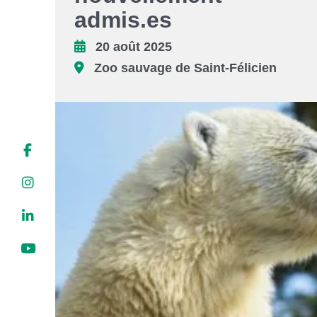
Liens soulignés
admis.es
20 août 2025
Police d'écriture lisible
Zoo sauvage de Saint-Félicien
Réinitialiser