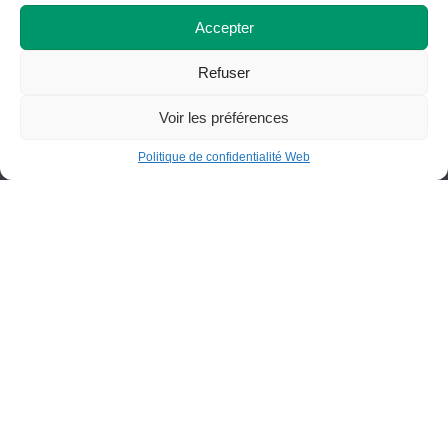
Saint-Félicien (Québec) G8K 2R8
Accepter
418 679-5412
info@cegepstfe.ca
Refuser
Bottin
Nous situer
Voir les préférences
Politique de confidentialité Web
Portail employés
Programmes
Portail étudiants
Demandes d’admission
Fondation du Cégep de St-
Félicien