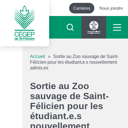
Carrières
Nous joindre
Outils d’accessibilité
Accueil
»
Sortie au Zoo sauvage de Saint-
Félicien pour les étudiant.e.s nouvellement
admis.es
Augmenter le texte
Sortie au Zoo
Diminuer le texte
sauvage de Saint-
Niveau de gris
Félicien pour les
étudiant.e.s
Contraste élevé
nouvellement