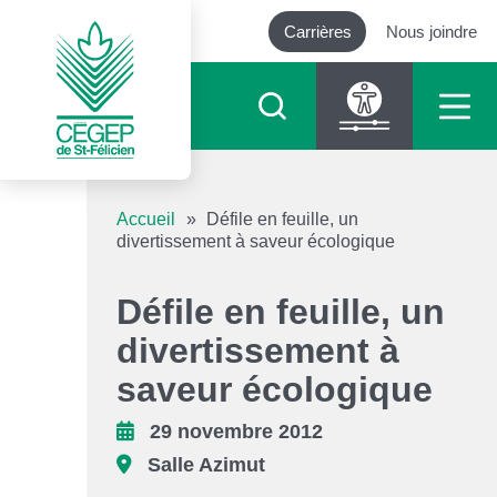
Carrières
Nous joindre
Outils d’accessibilité
Accueil
»
Défile en feuille, un
divertissement à saveur écologique
Augmenter le texte
Défile en feuille, un
Diminuer le texte
divertissement à
saveur écologique
Niveau de gris
29 novembre 2012
Contraste élevé
Salle Azimut