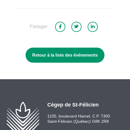
Partager
Retour à la liste des événements
Cégep de St-Félicien
1105, boulevard Hamel, C.P. 7300
Saint-Félicien (Québec) G8K 2R8