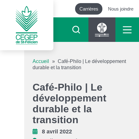
Carrières
Nous joindre
Outils d’accessibilité
Accueil
»
Café-Philo | Le développement
durable et la transition
Augmenter le texte
Café-Philo | Le
Diminuer le texte
développement
durable et la
Niveau de gris
transition
Contraste élevé
8 avril 2022