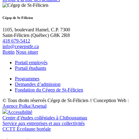
Cégep de St-Félicien
1105, boulevard Hamel, C.P. 7300
Saint-Félicien (Québec) G8K 2R8
418 679-5412
info@cegepstfe.ca
Bottin
Nous situer
Portail employés
Portail étudiants
Programmes
Demandes d’admission
Fondation du Cégep de St-Félicien
© Tous droits réservés Cégep de St-Félicien // Conception Web :
Agence Polka/Arsenal
Accessibilité
Centre d’études collégiales à Chibougamau
Service aux entreprises et aux collectivités
CCTT Écofaune boréale