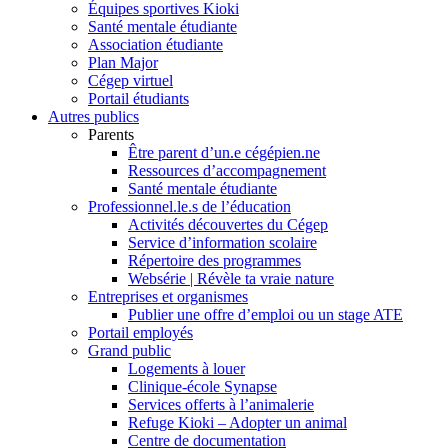
Équipes sportives Kioki
Santé mentale étudiante
Association étudiante
Plan Major
Cégep virtuel
Portail étudiants
Autres publics
Parents
Être parent d’un.e cégépien.ne
Ressources d’accompagnement
Santé mentale étudiante
Professionnel.le.s de l’éducation
Activités découvertes du Cégep
Service d’information scolaire
Répertoire des programmes
Websérie | Révèle ta vraie nature
Entreprises et organismes
Publier une offre d’emploi ou un stage ATE
Portail employés
Grand public
Logements à louer
Clinique-école Synapse
Services offerts à l’animalerie
Refuge Kioki – Adopter un animal
Centre de documentation