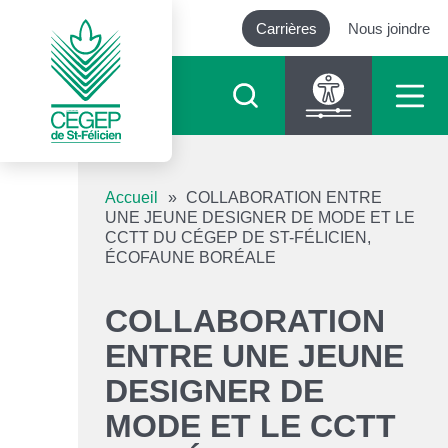
Carrières
Nous joindre
Outils d’accessibilité
Accueil
»
COLLABORATION ENTRE
UNE JEUNE DESIGNER DE MODE ET LE
CCTT DU CÉGEP DE ST-FÉLICIEN,
Augmenter le texte
ÉCOFAUNE BORÉALE
Diminuer le texte
COLLABORATION
ENTRE UNE JEUNE
Niveau de gris
DESIGNER DE
Contraste élevé
MODE ET LE CCTT