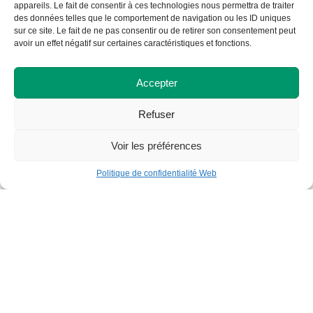
appareils. Le fait de consentir à ces technologies nous permettra de traiter
des données telles que le comportement de navigation ou les ID uniques
sur ce site. Le fait de ne pas consentir ou de retirer son consentement peut
avoir un effet négatif sur certaines caractéristiques et fonctions.
Partager
Accepter
Refuser
Retour à la liste des actualités
Voir les préférences
Politique de confidentialité Web
Cégep de St-Félicien
1105, boulevard Hamel, C.P. 7300
Saint-Félicien (Québec) G8K 2R8