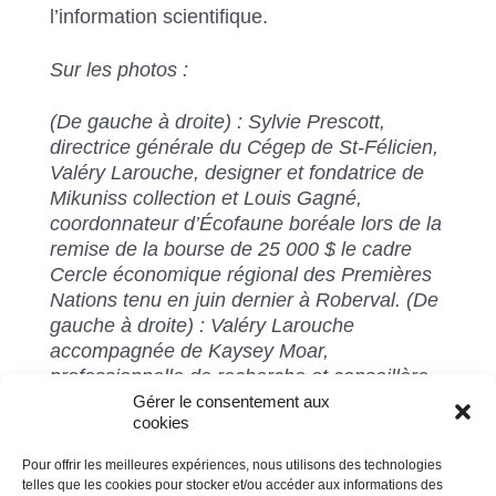
l’information scientifique.
Sur les photos :
(De gauche à droite) : Sylvie Prescott,
directrice générale du Cégep de St-Félicien,
Valéry Larouche, designer et fondatrice de
Mikuniss collection et Louis Gagné,
coordonnateur d’Écofaune boréale lors de la
remise de la bourse de 25 000 $ le cadre
Cercle économique régional des Premières
Nations tenu en juin dernier à Roberval. (De
gauche à droite) : Valéry Larouche
accompagnée de Kaysey Moar,
professionnelle de recherche et conseillère
aux Premières Nations chez Écofaune
Gérer le consentement aux
cookies
boréale, présentant des échantillons de cuir
de poisson.
Pour offrir les meilleures expériences, nous utilisons des technologies
telles que les cookies pour stocker et/ou accéder aux informations des