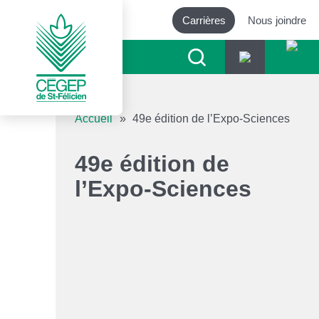
Carrières
Nous joindre
Outils d’accessibilité
Accueil
»
49e édition de l’Expo-Sciences
Augmenter le texte
49e édition de
l’Expo-Sciences
Diminuer le texte
Niveau de gris
Contraste élevé
Liens soulignés