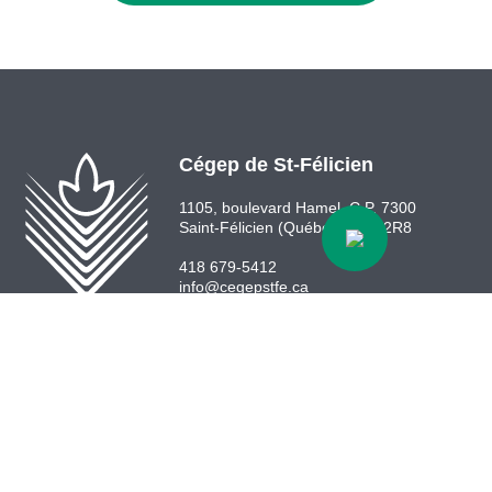
Cégep de St-Félicien
1105, boulevard Hamel, C.P. 7300
Saint-Félicien (Québec) G8K 2R8
418 679-5412
info@cegepstfe.ca
Bottin
Nous situer