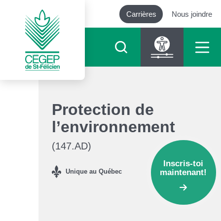
Carrières
Nous joindre
Outils d’accessibilité
Protection de
Augmenter le texte
l’environnement
(147.AD)
Diminuer le texte
Inscris-toi
Niveau de gris
maintenant!
Unique au Québec
Contraste élevé