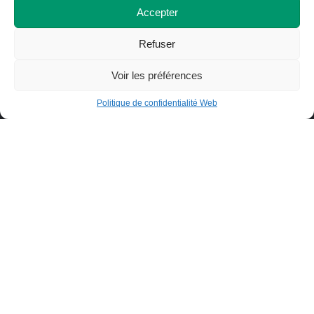
Accepter
Refuser
Plusieurs programmes pour te
Voir les préférences
soutenir
Aide financière et
Politique de confidentialité Web
bourses
Informe-toi
Cégep de St-Félicien